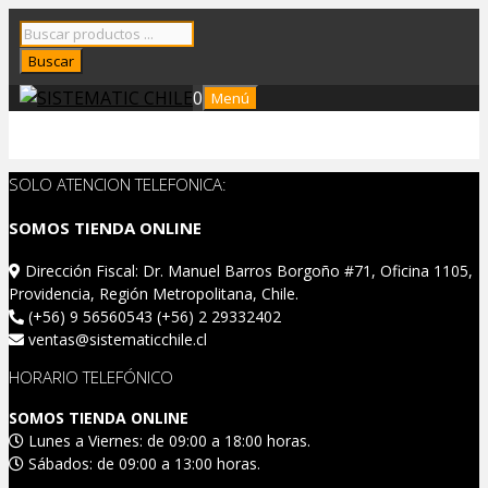
Saltar
Búsqueda
al
de
Buscar
contenido
productos
0
Menú
SOLO ATENCION TELEFONICA:
SOMOS TIENDA ONLINE
Dirección Fiscal: Dr. Manuel Barros Borgoño #71, Oficina 1105,
Providencia, Región Metropolitana, Chile.
(+56) 9 56560543 (+56) 2 29332402
ventas@sistematicchile.cl
HORARIO TELEFÓNICO
SOMOS TIENDA ONLINE
Lunes a Viernes: de 09:00 a 18:00 horas.
Sábados: de 09:00 a 13:00 horas.