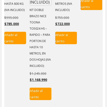
Añadir al
era:
actua
HASTA 800 KG
METROS (IVA
carrito
$1.637
es:
(IVA INCLUIDO)
KIT DOBLE
INCLUIDO)
$1.25
BRAZO NICE
$
995.000
El
$
755.000
El
TOONA
$
785.000
precio
El
$
722.000
precio
El
TO5024 HS –
original
precio
original
precio
Añadir al
Añadir al
RAPIDO – PARA
era:
actual
era:
actual
carrito
carrito
PORTON DE
$995.000.
es:
$755.000.
es:
HASTA 10
$785.000.
$722.000.
METROS, EN
DOS HOJAS (IVA
INCLUIDO)
$
1.245.300
El
$
1.168.990
precio
El
original
precio
Añadir al
era:
actual
carrito
$1.245.300.
es:
$1.168.990.