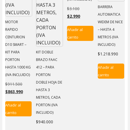
BARRERA
$
3.100
El
AUTOMATICA
$
2.990
precio
El
MOTOR
WIDEM DE NICE
original
precio
Añadir al
RAPIDO
– HASTA 4
era:
actual
carrito
CENTURION
METROS (IVA
$3.100.
es:
D10 SMART –
INCLUIDO)
$2.990.
KIT PARA
KIT DOBLE
$
1.218.990
PORTON
BRAZO FAAC
Añadir al
HASTA 1000 KG
412 – PARA
carrito
(IVA INCLUIDO)
PORTON
DOBLE HOJA DE
$
911.500
El
HASTA 3
$
863.990
precio
El
METROS, CADA
original
precio
Añadir al
PORTON (IVA
era:
actual
carrito
INCLUIDO)
$911.500.
es:
$863.990.
$
940.000