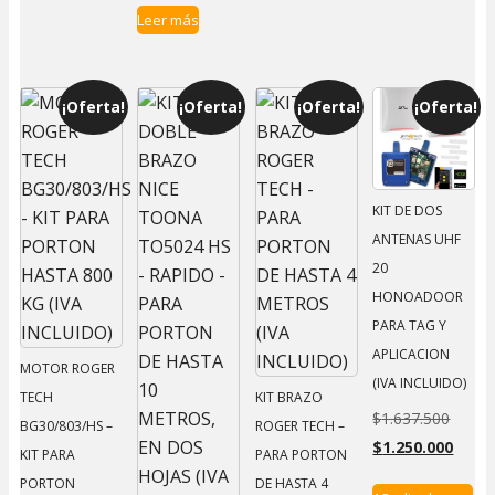
Leer más
¡Oferta!
¡Oferta!
¡Oferta!
¡Oferta!
KIT DE DOS
ANTENAS UHF
20
HONOADOOR
PARA TAG Y
APLICACION
MOTOR ROGER
(IVA INCLUIDO)
TECH
KIT BRAZO
$
1.637.500
El
BG30/803/HS –
ROGER TECH –
$
1.250.000
precio
El
KIT PARA
PARA PORTON
origin
preci
PORTON
DE HASTA 4