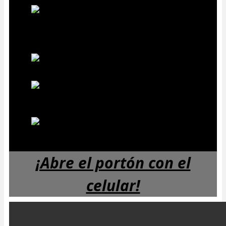
CONTROL DE ACCESO - ANTENAS Y TAG VEHICULAR -
APERTURA CON EL CELULAR
BARRERAS AUTOMATICAS VEHICULARES
CONTROL REMOTO - CENTRALES ELECTRONICAS -
ACCESORIOS
ABRE EL PORTON CON EL CELULAR - APLICACION HONOA
¡Abre el portón con el
celular!