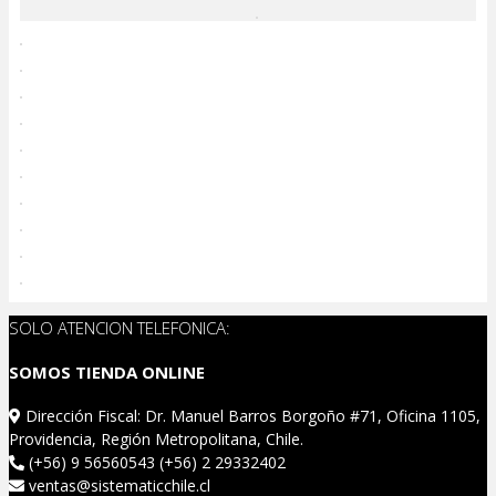
SOLO ATENCION TELEFONICA:
SOMOS TIENDA ONLINE
Dirección Fiscal: Dr. Manuel Barros Borgoño #71, Oficina 1105,
Providencia, Región Metropolitana, Chile.
(+56) 9 56560543 (+56) 2 29332402
ventas@sistematicchile.cl