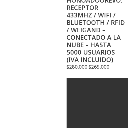
HONOADOOREVO:
RECEPTOR
433MHZ / WIFI /
BLUETOOTH / RFID
/ WEIGAND –
CONECTADO A LA
NUBE – HASTA
5000 USUARIOS
(IVA INCLUIDO)
El
El
$
280.000
$
265.000
precio
precio
original
actual
era:
es:
$280.000.
$265.00