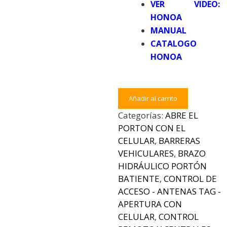
VER VIDEO:
HONOA
MANUAL
CATALOGO
HONOA
ABRE
Añadir al carrito
EL
Categorías:
ABRE EL
PORTON
PORTON CON EL
CON
CELULAR
,
BARRERAS
CELULAR
VEHICULARES
,
BRAZO
-
HIDRÁULICO PORTÓN
HONOADOOREVO:
BATIENTE
,
CONTROL DE
RECEPTOR
ACCESO - ANTENAS TAG -
433MHZ
APERTURA CON
/
CELULAR
,
CONTROL
WIFI