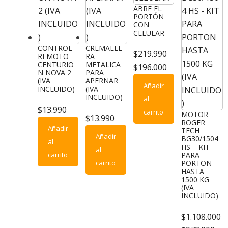
ABRE EL
PORTÓN
CON
CELULAR
CONTROL
CREMALLE
$
219.990
REMOTO
RA
CENTURIO
METALICA
El
El
$
196.000
N NOVA 2
PARA
precio
precio
(IVA
APERNAR
Añadir
INCLUIDO)
(IVA
original
actual
INCLUIDO)
al
era:
es:
$
13.990
carrito
MOTOR
$
13.990
$219.990.
$196.000.
ROGER
Añadir
TECH
Añadir
BG30/1504
al
HS – KIT
al
carrito
PARA
carrito
PORTON
HASTA
1500 KG
(IVA
INCLUIDO)
$
1.108.000