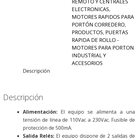
REMOTO Y CENTRALES
/
ELECTRONICAS
,
BLUETOOTH
MOTORES RAPIDOS PARA
/
PORTÓN CORREDERO
,
RFID
PRODUCTOS
,
PUERTAS
/
RAPIDA DE ROLLO -
WEIGAND
MOTORES PARA PORTON
-
INDUSTRIAL Y
CONECTADO
ACCESORIOS
A
Descripción
LA
NUBE
-
Descripción
HASTA
5000
USUARIOS
Alimentación:
El equipo se alimenta a una
(IVA
tensión de línea de 110Vac a 230Vac. Fusible de
INCLUIDO)
protección de 500mA.
cantidad
Salida Relés:
El equipo dispone de 2 salidas de