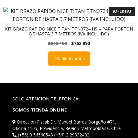
¡OFERTA!
KIT BRAZO RAPIDO NICE TITAN TTN3724 HS – PARA PORTON
DE HASTA 3,7 METROS (IVA INCLUIDO)
$
812.100
$
762.990
Añadir al carrito
SOLO ATENCION TELEFONICA:
SOMOS TIENDA ONLINE
Dirección Fiscal: Dr. Manuel Barros Borgoño #71,
Oficina 1105, Providencia, Región Metropolitana, Chile.
(+56) 9 56560543 (+56) 2 29332402