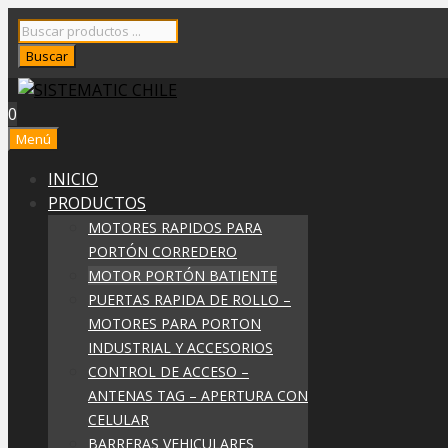
Saltar
Búsqueda
al
de
Buscar
contenido
productos
0
Menú
INICIO
PRODUCTOS
MOTORES RAPIDOS PARA
PORTÓN CORREDERO
MOTOR PORTÓN BATIENTE
PUERTAS RAPIDA DE ROLLO –
MOTORES PARA PORTON
INDUSTRIAL Y ACCESORIOS
CONTROL DE ACCESO –
ANTENAS TAG – APERTURA CON
CELULAR
BARRERAS VEHICULARES