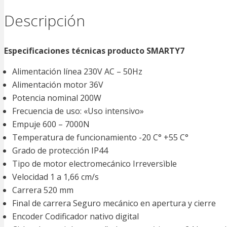
PORTON
DE
Descripción
HASTA
7
METROS
Especificaciones técnicas producto SMARTY7
(IVA
Alimentación línea 230V AC – 50Hz
INCLUIDO)
Alimentación motor 36V
cantidad
Potencia nominal 200W
Frecuencia de uso: «Uso intensivo»
Empuje 600 – 7000N
Temperatura de funcionamiento -20 C° +55 C°
Grado de protección IP44
Tipo de motor electromecánico Irreversìble
Velocidad 1 a 1,66 cm/s
Carrera 520 mm
Final de carrera Seguro mecánico en apertura y cierre
Encoder Codificador nativo digital