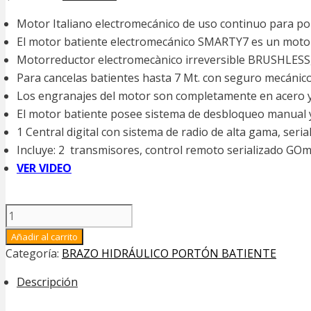
precio
precio
Motor Italiano electromecánico de uso continuo para 
original
actual
El motor batiente electromecánico SMARTY7 es un moto
era:
es:
Motorreductor electromecànico irreversible BRUSHLESS, 
$1.299.000.
$1.253.000.
Para cancelas batientes hasta 7 Mt. con seguro mecánico 
Los engranajes del motor son completamente en acero y
El motor batiente posee sistema de desbloqueo manual y 
1 Central digital con sistema de radio de alta gama, seri
Incluye: 2 transmisores, control remoto serializado GOm
VER VIDEO
KIT
BRAZO
Añadir al carrito
ROGER
Categoría:
BRAZO HIDRÁULICO PORTÓN BATIENTE
TECH
-
Descripción
PARA