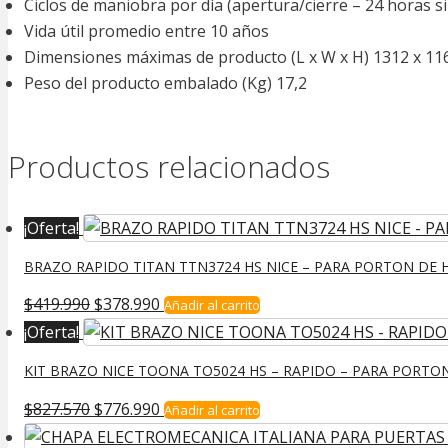
Ciclos de maniobra por dìa (apertura/cierre – 24 horas s
Vida útil promedio entre 10 años
Dimensiones máximas de producto (L x W x H) 1312 x 116
Peso del producto embalado (Kg) 17,2
Productos relacionados
¡Oferta!
BRAZO RAPIDO TITAN TTN3724 HS NICE – PARA PORTON DE H
El
El
$
419.990
$
378.990
Añadir al carrito
precio
precio
¡Oferta!
original
actual
KIT BRAZO NICE TOONA TO5024 HS – RAPIDO – PARA PORTON
era:
es:
$419.990.
$378.990.
El
El
$
827.570
$
776.990
Añadir al carrito
precio
precio