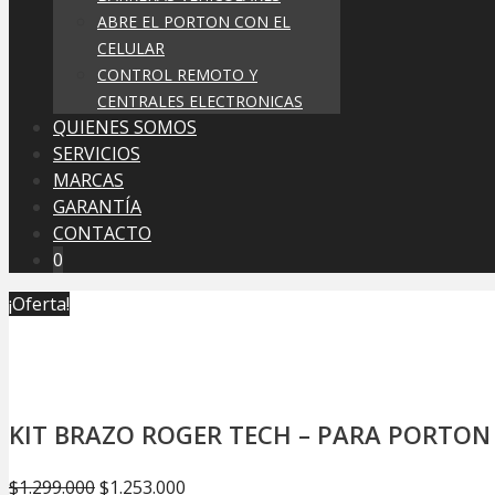
ABRE EL PORTON CON EL
CELULAR
CONTROL REMOTO Y
CENTRALES ELECTRONICAS
QUIENES SOMOS
SERVICIOS
MARCAS
GARANTÍA
CONTACTO
0
¡Oferta!
KIT BRAZO ROGER TECH – PARA PORTON 
El
El
$
1.299.000
$
1.253.000