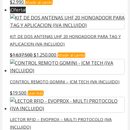
$
2.990
Añadir al carrito
¡Oferta!
KIT DE DOS ANTENAS UHF 20 HONOADOOR PARA TAG Y
APLICACION (IVA INCLUIDO)
El
El
$
1.637.500
$
1.250.000
Añadir al carrito
precio
precio
original
actual
era:
es:
CONTROL REMOTO GOMINI – JCM TECH (IVA INCLUIDO)
$1.637.500.
$1.250.000.
$
19.500
Leer más
LECTOR RFID – EVOPROX – MULTI PROTOCOLO (IVA
INCLUIDO)