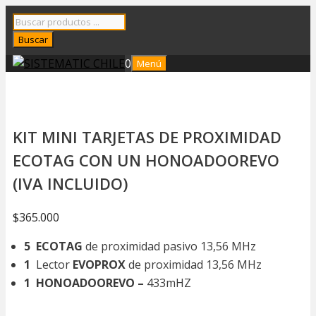
Saltar
Búsqueda
al
de
Buscar
contenido
productos
0
Menú
KIT MINI TARJETAS DE PROXIMIDAD
ECOTAG CON UN HONOADOOREVO
(IVA INCLUIDO)
$
365.000
5
ECOTAG
de proximidad pasivo 13,56 MHz
1
Lector
EVOPROX
de proximidad 13,56 MHz
1
HONOADOOREVO –
433mHZ