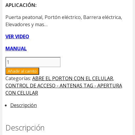
APLICACIÓN
:
Puerta peatonal, Portón eléctrico, Barrera eléctrica,
Elevadores y mas…
VER VIDEO
MANUAL
KIT
MINI
Añadir al carrito
TARJETAS
Categorías:
ABRE EL PORTON CON EL CELULAR
,
DE
CONTROL DE ACCESO - ANTENAS TAG - APERTURA
PROXIMIDAD
CON CELULAR
ECOTAG
CON
Descripción
UN
HONOADOOREVO
(IVA
Descripción
INCLUIDO)