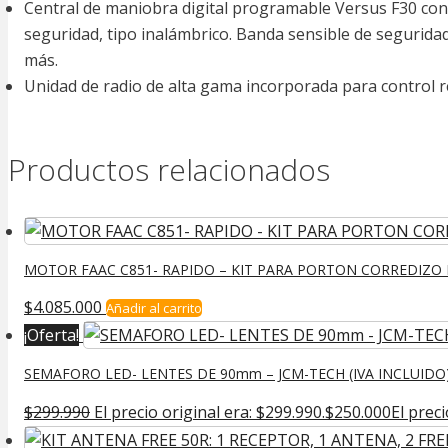
Central de maniobra digital programable Versus F30 con V
seguridad, tipo inalámbrico. Banda sensible de segurida
más.
Unidad de radio de alta gama incorporada para control r
Productos relacionados
MOTOR FAAC C851- RAPIDO – KIT PARA PORTON CORREDIZO H
$
4.085.000
Añadir al carrito
¡Oferta!
SEMAFORO LED- LENTES DE 90mm – JCM-TECH (IVA INCLUIDO
$
299.990
El precio original era: $299.990.
$
250.000
El preci