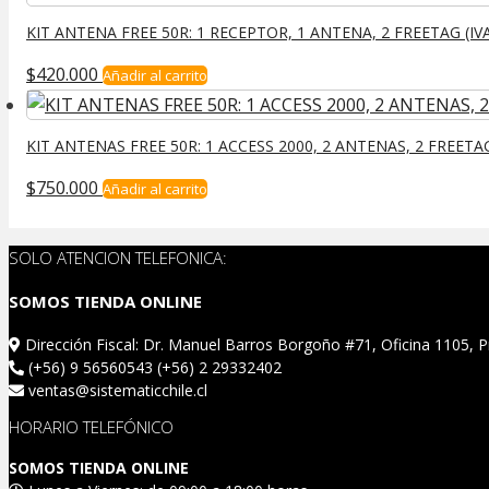
KIT ANTENA FREE 50R: 1 RECEPTOR, 1 ANTENA, 2 FREETAG (IV
$
420.000
Añadir al carrito
KIT ANTENAS FREE 50R: 1 ACCESS 2000, 2 ANTENAS, 2 FREETAG
$
750.000
Añadir al carrito
SOLO ATENCION TELEFONICA:
SOMOS TIENDA ONLINE
Dirección Fiscal: Dr. Manuel Barros Borgoño #71, Oficina 1105, Pr
(+56) 9 56560543 (+56) 2 29332402
ventas@sistematicchile.cl
HORARIO TELEFÓNICO
SOMOS TIENDA ONLINE