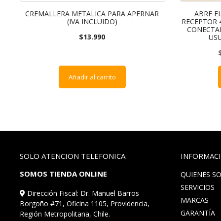
CREMALLERA METALICA PARA APERNAR
ABRE E
(IVA INCLUIDO)
RECEPTOR 4
CONECTAD
$
13.990
USU
Añadir al carrito
SOLO ATENCION TELEFONICA:
INFORMACI
SOMOS TIENDA ONLINE
QUIENES S
SERVICIOS
Dirección Fiscal: Dr. Manuel Barros
MARCAS
Borgoño #71, Oficina 1105, Providencia,
GARANTÍA
Región Metropolitana, Chile.