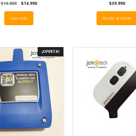
$
16.800
$
14.990
$
39.990
Leer más
Añadir al carrito
¡OFERTA!